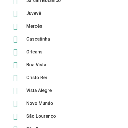

Jardim Botânico

Juvevê

Mercês

Cascatinha

Orleans

Boa Vista

Cristo Rei

Vista Alegre

Novo Mundo

São Lourenço