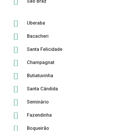

São Braz

Uberaba

Bacacheri

Santa Felicidade

Champagnat

Butiatuvinha

Santa Cândida

Seminário

Fazendinha

Boqueirão