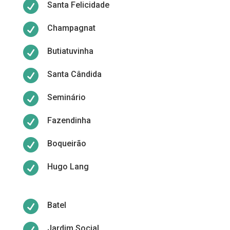

Santa Felicidade

Champagnat

Butiatuvinha

Santa Cândida

Seminário

Fazendinha

Boqueirão

Hugo Lang

Batel

Jardim Social