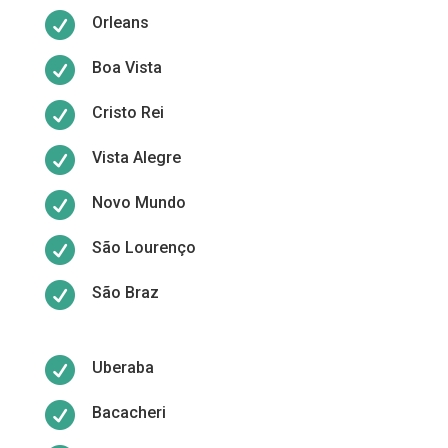

Orleans

Boa Vista

Cristo Rei

Vista Alegre

Novo Mundo

São Lourenço

São Braz

Uberaba

Bacacheri